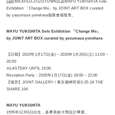
calif
,MILKFED.ZOZOTOWN以及MAYU YUKISHITA Solo
Exhibition 「Change Me」by JOINT ART BOX curated
by yasumasa yonehara個展會場發售。
MAYU YUKISHITA Solo Exhibition 「Change Me」
by JOINT ART BOX curated by yasumasa yonehara
【日期】2020年1月17日(金) – 2020年1月25日(土) 11:00 –
20:00
※LASTDAY UNTIL 19:00
Reception Party：2020年1月17日(金) 18:00 – 22:00
【場所】JOINT GALLERY / 東京都神宮前3-25-18 THE
SHARE 104
MAYU YUKISHITA
1995年12月6日出生，多摩美術大學設計畢業。