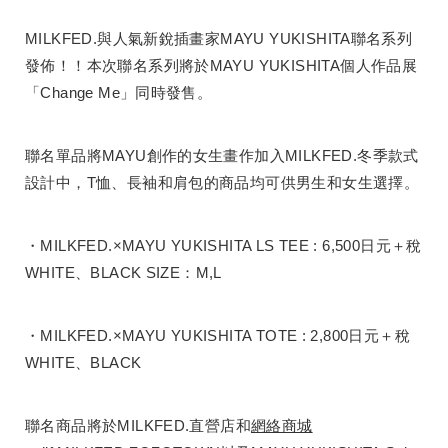
MILKFED.與人氣新銳插畫家MAYU YUKISHITA聯名系列
發佈！！本次聯名系列將於MAYU YUKISHITA個人作品展
「Change Me」同時發售。
聯名單品將MAYU創作的女生畫作加入MILKFED.冬季款式
設計中，T恤、長袖和肩包的商品均可供男生和女生選擇。
・MILKFED.×MAYU YUKISHITA LS TEE : 6,500日元＋稅
WHITE、BLACK SIZE：M,L
・MILKFED.×MAYU YUKISHITA TOTE : 2,800日元＋稅
WHITE、BLACK
聯名商品將於MILKFED.直營店和
網絡商城