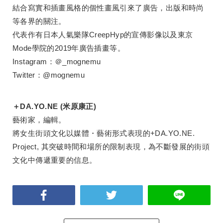
結合寫實和插畫風格的個性畫風引來了廣告，出版和時尚
等各界的關注。
代表作有日本人氣樂隊CreepHyp的宣傳影像以及東京
Mode學院的2019年廣告插畫等。
Instagram：＠_mognemu
Twitter：@mognemu
＋DA.YO.NE (米原康正)
藝術家，編輯。
將女生街頭文化以媒體・藝術形式表現的+DA.YO.NE.
Project, 其突破時間和場所的限制表現，為不斷發展的街頭
文化中傳遞重要的信息。