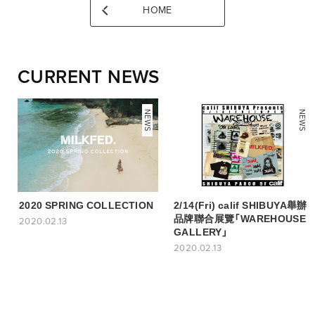
HOME
CURRENT NEWS
NEWS
NEWS
2020 SPRING COLLECTION
2/14(Fri) calif SHIBUYA舉辦
品牌聯合展覽「WAREHOUSE
2020.02.13
GALLERY」
2020.02.13