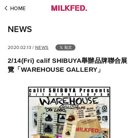
HOME
NEWS
2020.02.13 /
NEWS
2/14(Fri) calif SHIBUYA舉辦品牌聯合展
覽「WAREHOUSE GALLERY」