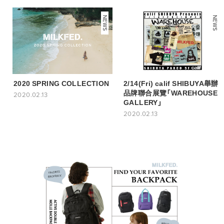
NEWS
NEWS
2020 SPRING COLLECTION
2/14(Fri) calif SHIBUYA舉辦
品牌聯合展覽「WAREHOUSE
2020.02.13
GALLERY」
2020.02.13