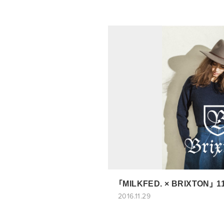
「MILKFED. × BRIXTON」 
2016.11.29