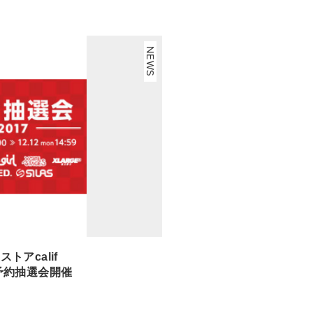
NEWS
アcalif
袋」予約抽選会開催