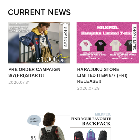
CURRENT NEWS
NEWS
SHOP NEWS
SHOP LIMITED
PRE ORDER CAMPAIGN
HARAJUKU STORE
8/7(FRI)START!!
LIMITED ITEM 8/7 (FRI)
RELEASE!!
2026.07.31
2026.07.29