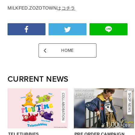
MILKFED.ZOZOTOWNは
コチラ
HOME
CURRENT NEWS
COLLABORATION
NEWS
SHOP NEWS
TELETUBBIES
PRE ORDER CAMPAIGN