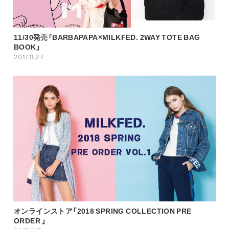
11/30発売「BARBAPAPA×MILKFED. 2WAY TOTE BAG
BOOK」
2017.11.27
オンラインストア「2018 SPRING COLLECTION PRE
ORDER 」