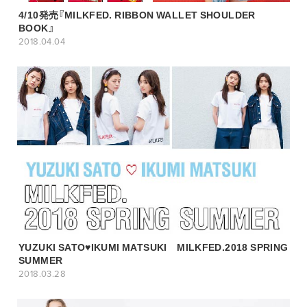
4/10発売『MILKFED. RIBBON WALLET SHOULDER
BOOK』
2018.04.04
YUZUKI SATO♥IKUMI MATSUKI MILKFED.2018 SPRING
SUMMER
2018.03.28