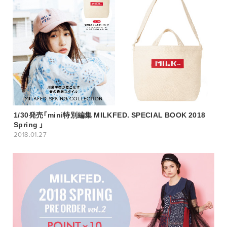
1/30発売「mini特別編集 MILKFED. SPECIAL BOOK 2018
Spring 」
2018.01.27