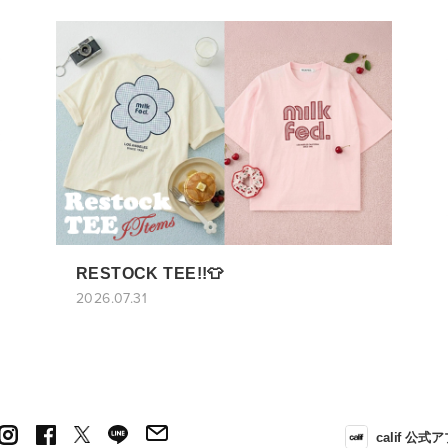
RESTOCK TEE!!👕
2026.07.31
calif 公式