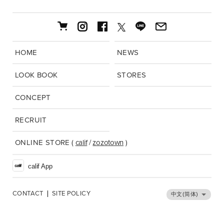
HOME
NEWS
LOOK BOOK
STORES
CONCEPT
RECRUIT
ONLINE STORE
(
calif
/
zozotown
)
calif App
CONTACT
SITE POLICY
中文(筒体)