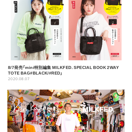
8/7発売「mini特別編集 MILKFED. SPECIAL BOOK 2WAY
TOTE BAG#BLACK/#RED」
2020.08.07