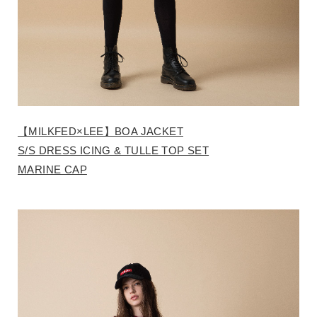
【MILKFED×LEE】BOA JACKET
S/S DRESS ICING & TULLE TOP SET
MARINE CAP