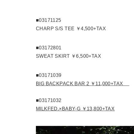
■03171125
CHARP S/S TEE ￥4,500+TAX
■03172801
SWEAT SKIRT ￥6,500+TAX
■03171039
BIG BACKPACK BAR 2 ￥11,000+TAX
■03171032
MILKFED.×BABY-G ￥13,800+TAX