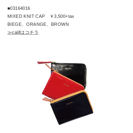
■03164016
MIXED KNIT CAP ￥3,500+tax
BIEGE、ORANGE、BROWN
≫califはコチラ