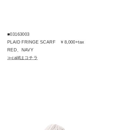
■03163003
PLAID FRINGE SCARF ￥8,000+tax
RED、NAVY
≫califはコチラ