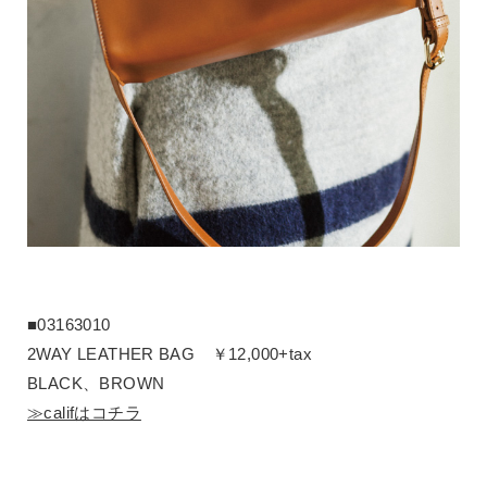
■03163010
2WAY LEATHER BAG ￥12,000+tax
BLACK、BROWN
≫califはコチラ