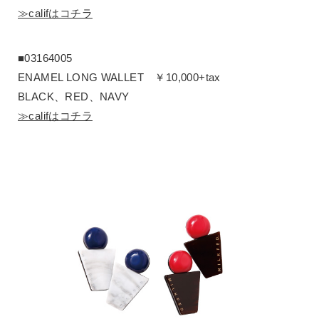
≫califはコチラ
■03164005
ENAMEL LONG WALLET ￥10,000+tax
BLACK、RED、NAVY
≫califはコチラ