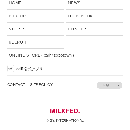
HOME
NEWS
PICK UP
LOOK BOOK
STORES
CONCEPT
RECRUIT
ONLINE STORE
(
calif
/
zozotown
)
calif 公式アプリ
CONTACT
SITE POLICY
日本語
© B's INTERNATIONAL