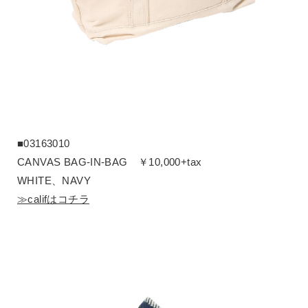
■03163010
CANVAS BAG-IN-BAG ￥10,000+tax
WHITE、NAVY
≫califはコチラ