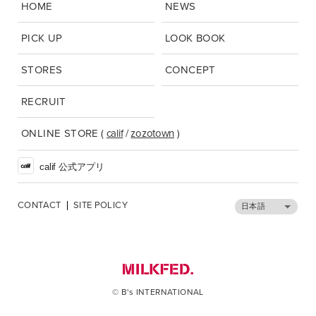
HOME
NEWS
PICK UP
LOOK BOOK
STORES
CONCEPT
RECRUIT
ONLINE STORE
(
calif
/
zozotown
)
calif 公式アプリ
CONTACT
SITE POLICY
日本語
© B's INTERNATIONAL