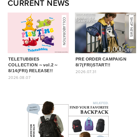
CURRENT NEWS
COLLABORATION
NEWS
SHOP NEWS
TELETUBBIES
PRE ORDER CAMPAIGN
COLLECTION ～vol.2～
8/7(FRI)START!!
8/14(FRI) RELEASE!!
2026.07.31
2026.08.07