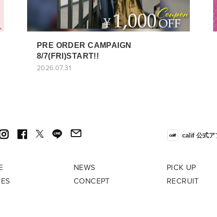
PRE ORDER CAMPAIGN
8/7(FRI)START!!
2026.07.31
calif 公式
E
NEWS
PICK UP
RES
CONCEPT
RECRUIT