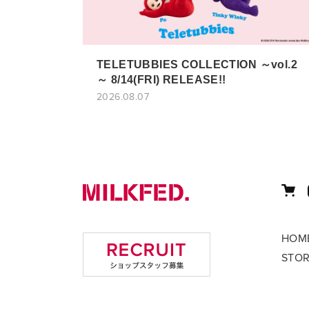
TELETUBBIES COLLECTION ～vol.2
～ 8/14(FRI) RELEASE!!
2026.08.07
HOM
STO