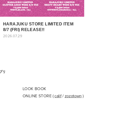
HARAJUKU STORE LIMITED ITEM
8/7 (FRI) RELEASE!!
2026.07.29
アプリ
LOOK BOOK
ONLINE STORE
(
calif
/
zozotown
)