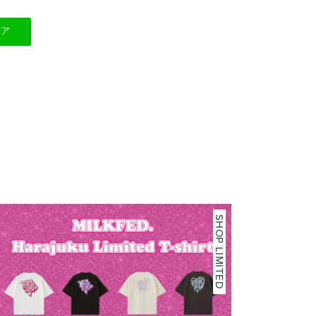
ェア
SHOP LIMITED