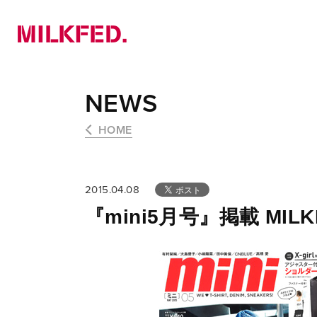
NEWS
PICK UP
LOOKBOOK
NEWS
HOME
2015.04.08
『mini5月号』掲載 MI