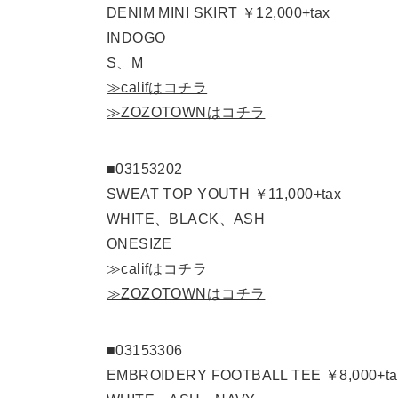
DENIM MINI SKIRT ￥12,000+tax
INDOGO
S、M
≫califはコチラ
≫ZOZOTOWNはコチラ
■03153202
SWEAT TOP YOUTH ￥11,000+tax
WHITE、BLACK、ASH
ONESIZE
≫califはコチラ
≫ZOZOTOWNはコチラ
■03153306
EMBROIDERY FOOTBALL TEE ￥8,000+ta