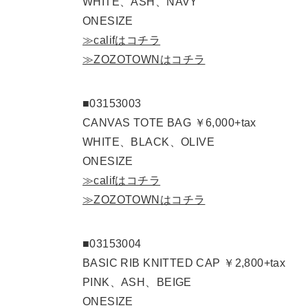
WHITE、ASH、NAVY
ONESIZE
≫califはコチラ
≫ZOZOTOWNはコチラ
■03153003
CANVAS TOTE BAG ￥6,000+tax
WHITE、BLACK、OLIVE
ONESIZE
≫califはコチラ
≫ZOZOTOWNはコチラ
■03153004
BASIC RIB KNITTED CAP ￥2,800+tax
PINK、ASH、BEIGE
ONESIZE