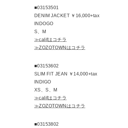
■03153501
DENIM JACKET ￥16,000+tax
INDOGO
S、M
≫califはコチラ
≫ZOZOTOWNはコチラ
■03153602
SLIM FIT JEAN ￥14,000+tax
INDIGO
XS、S、M
≫califはコチラ
≫ZOZOTOWNはコチラ
■03153802