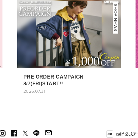
NEWS
SHOP NEWS
PRE ORDER CAMPAIGN
8/7(FRI)START!!
2026.07.31
calif 公式