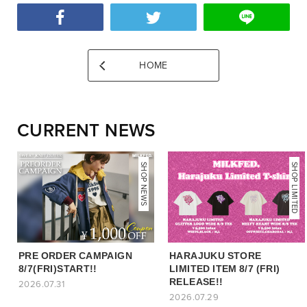
HOME
CURRENT NEWS
NEWS
SHOP NEWS
SHOP LIMITED
PRE ORDER CAMPAIGN
HARAJUKU STORE
8/7(FRI)START!!
LIMITED ITEM 8/7 (FRI)
RELEASE!!
2026.07.31
2026.07.29