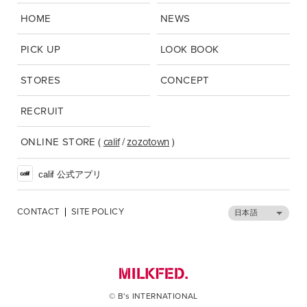
HOME
NEWS
PICK UP
LOOK BOOK
STORES
CONCEPT
RECRUIT
ONLINE STORE
(
calif
/
zozotown
)
calif 公式アプリ
CONTACT
SITE POLICY
日本語
© B's INTERNATIONAL