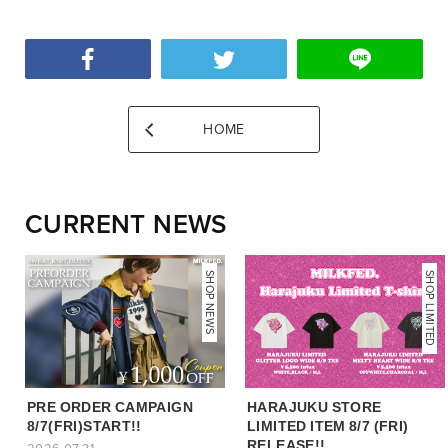
HOME
CURRENT NEWS
NEWS
SHOP NEWS
SHOP LIMITED
PRE ORDER CAMPAIGN
HARAJUKU STORE
8/7(FRI)START!!
LIMITED ITEM 8/7 (FRI)
RELEASE!!