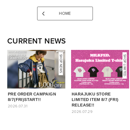
HOME
CURRENT NEWS
NEWS
SHOP NEWS
SHOP LIMITED
PRE ORDER CAMPAIGN
HARAJUKU STORE
8/7(FRI)START!!
LIMITED ITEM 8/7 (FRI)
RELEASE!!
2026.07.31
2026.07.29