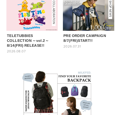
COLLABORATION
NEWS
SHOP NEWS
TELETUBBIES
PRE ORDER CAMPAIGN
COLLECTION ～vol.2～
8/7(FRI)START!!
8/14(FRI) RELEASE!!
2026.07.31
2026.08.07