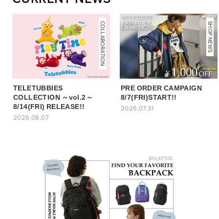
COLLABORATION
NEWS
SHOP NEWS
TELETUBBIES
PRE ORDER CAMPAIGN
COLLECTION ～vol.2～
8/7(FRI)START!!
8/14(FRI) RELEASE!!
2026.07.31
2026.08.07