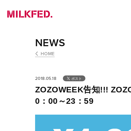
NEWS
PICK UP
LOOKBOOK
NEWS
HOME
2018.05.18
ZOZOWEEK告知!!! Z
0：00～23：59