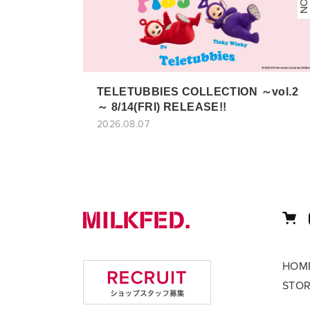
TELETUBBIES COLLECTION ～vol.2
～ 8/14(FRI) RELEASE!!
2026.08.07
HOM
STO