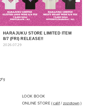
HARAJUKU STORE LIMITED ITEM
8/7 (FRI) RELEASE!!
2026.07.29
アプリ
LOOK BOOK
ONLINE STORE
(
calif
/
zozotown
)