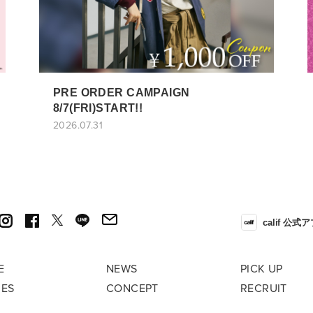
PRE ORDER CAMPAIGN
8/7(FRI)START!!
2026.07.31
calif 公式
E
NEWS
PICK UP
RES
CONCEPT
RECRUIT