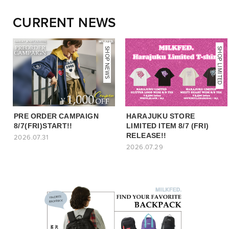
CURRENT NEWS
NEWS
SHOP NEWS
SHOP LIMITED
PRE ORDER CAMPAIGN
HARAJUKU STORE
8/7(FRI)START!!
LIMITED ITEM 8/7 (FRI)
RELEASE!!
2026.07.31
2026.07.29