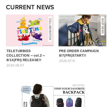
CURRENT NEWS
COLLABORATION
NEWS
SHOP NEWS
TELETUBBIES
PRE ORDER CAMPAIGN
COLLECTION ～vol.2～
8/7(FRI)START!!
8/14(FRI) RELEASE!!
2026.07.31
2026.08.07