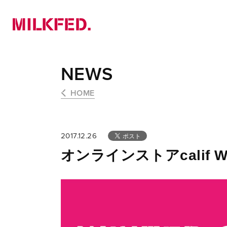
NEWS
PICK UP
LOOKBOOK
NEWS
HOME
2017.12.26
オンラインストアcalif WIN