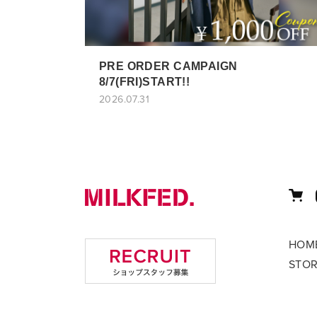
PRE ORDER CAMPAIGN
8/7(FRI)START!!
2026.07.31
HOM
STO