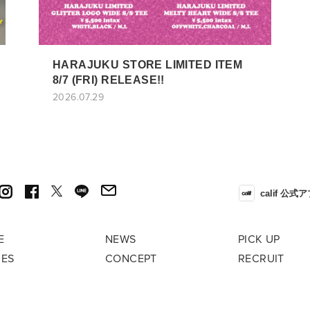
HARAJUKU STORE LIMITED ITEM
8/7 (FRI) RELEASE!!
2026.07.29
calif 公式
E
NEWS
PICK UP
RES
CONCEPT
RECRUIT