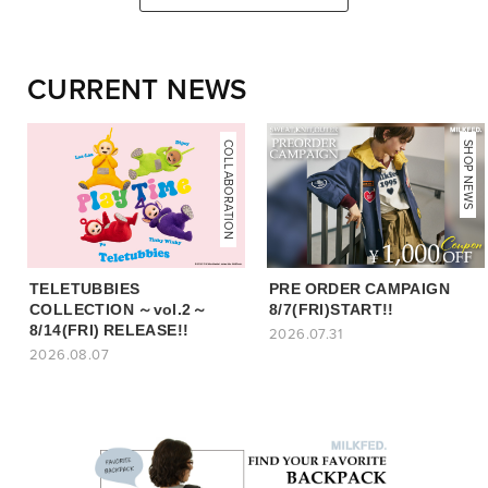
CURRENT NEWS
COLLABORATION
NEWS
SHOP NEWS
TELETUBBIES
PRE ORDER CAMPAIGN
COLLECTION ～vol.2～
8/7(FRI)START!!
8/14(FRI) RELEASE!!
2026.07.31
2026.08.07