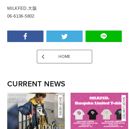
MILKFED.大阪
06-6136-5802
HOME
CURRENT NEWS
NEWS
SHOP NEWS
SHOP LIMITED