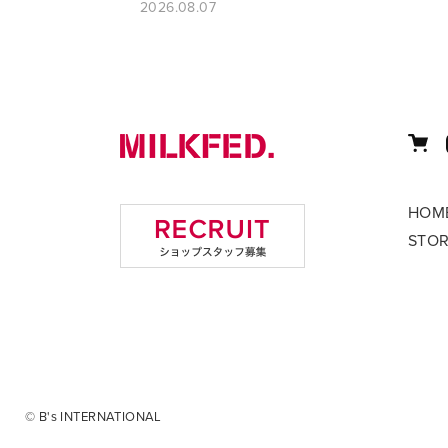
2026.08.07
HOM
STO
© B's INTERNATIONAL