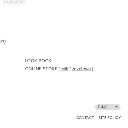
2026.07.29
アプリ
LOOK BOOK
ONLINE STORE
(
calif
/
zozotown
)
日本語
CONTACT
SITE POLICY