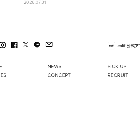
2026.07.31
calif 公式
E
NEWS
PICK UP
RES
CONCEPT
RECRUIT