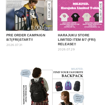
NEWS
SHOP NEWS
SHOP LIMITED
PRE ORDER CAMPAIGN
HARAJUKU STORE
8/7(FRI)START!!
LIMITED ITEM 8/7 (FRI)
RELEASE!!
2026.07.31
2026.07.29