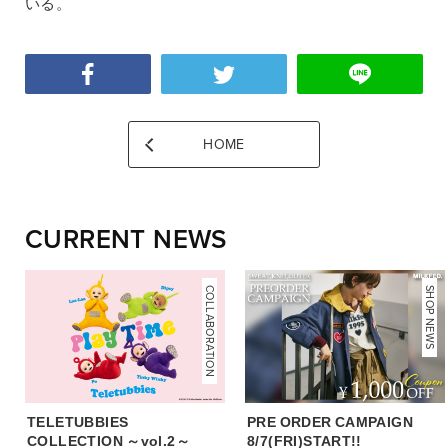
いる。
HOME
CURRENT NEWS
COLLABORATION
NEWS
SHOP NEWS
TELETUBBIES
PRE ORDER CAMPAIGN
COLLECTION ～vol.2～
8/7(FRI)START!!