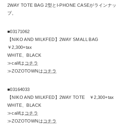
2WAY TOTE BAG 2型とI-PHONE CASEがラインナッ
プ。
■03171062
【NIKO AND MILKFED】2WAY SMALL BAG
￥2,300+tax
WHITE、BLACK
≫califは
コチラ
≫ZOZOTOWNは
コチラ
■03164033
【NIKO AND MILKFED】2WAY TOTE ￥2,300+tax
WHITE、BLACK
≫califは
コチラ
≫ZOZOTOWNは
コチラ