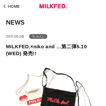
HOME
NEWS
2017.05.08
MILKFED.×niko and …第二弾5.10
(WED) 発売!!