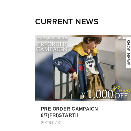
CURRENT NEWS
NEWS
SHOP NEWS
PRE ORDER CAMPAIGN
8/7(FRI)START!!
2026.07.31