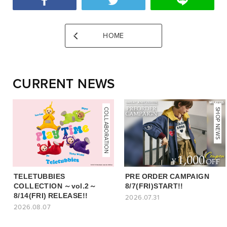
HOME
CURRENT NEWS
COLLABORATION
NEWS
SHOP NEWS
TELETUBBIES
PRE ORDER CAMPAIGN
COLLECTION ～vol.2～
8/7(FRI)START!!
8/14(FRI) RELEASE!!
2026.07.31
2026.08.07