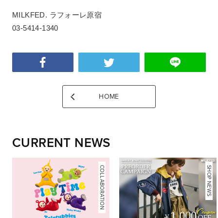
MILKFED. ラフォーレ原宿
03-5414-1340
HOME
CURRENT NEWS
COLLABORATION
NEWS
SHOP NEWS