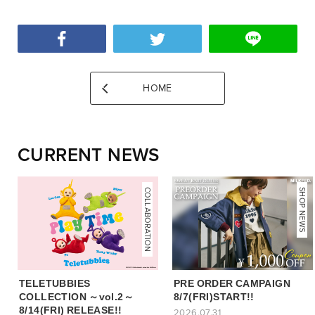
HOME
CURRENT NEWS
COLLABORATION
NEWS
SHOP NEWS
TELETUBBIES
PRE ORDER CAMPAIGN
COLLECTION ～vol.2～
8/7(FRI)START!!
8/14(FRI) RELEASE!!
2026.07.31