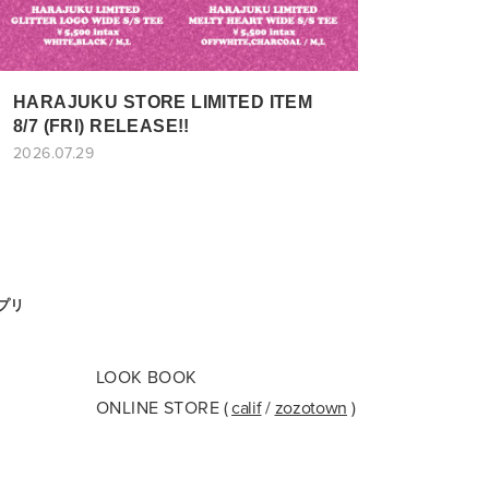
HARAJUKU STORE LIMITED ITEM
8/7 (FRI) RELEASE!!
2026.07.29
アプリ
LOOK BOOK
ONLINE STORE
(
calif
/
zozotown
)