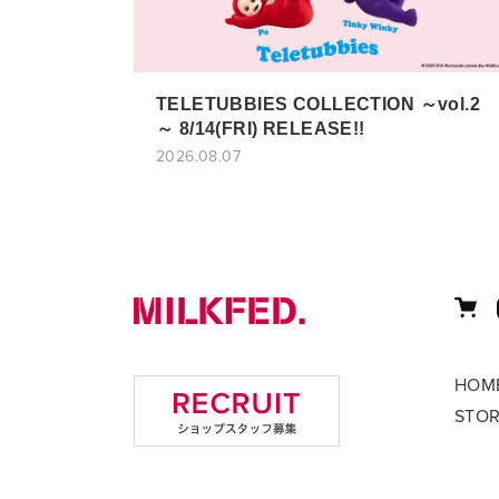
TELETUBBIES COLLECTION ～vol.2
～ 8/14(FRI) RELEASE!!
2026.08.07
HOM
STO