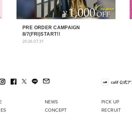
PRE ORDER CAMPAIGN
8/7(FRI)START!!
2026.07.31
calif 公式
E
NEWS
PICK UP
RES
CONCEPT
RECRUIT