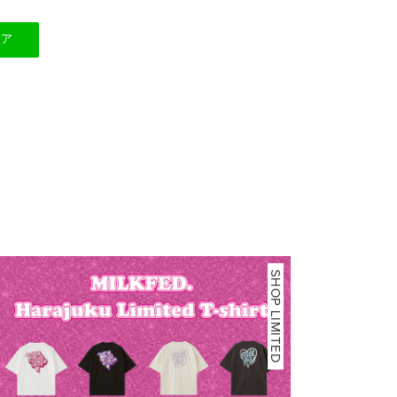
ェア
SHOP LIMITED