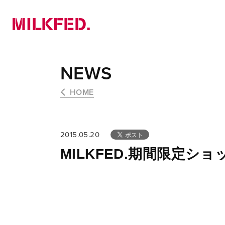
NEWS
PICK UP
LOOKBOOK
NEWS
HOME
2015.05.20
MILKFED.期間限定