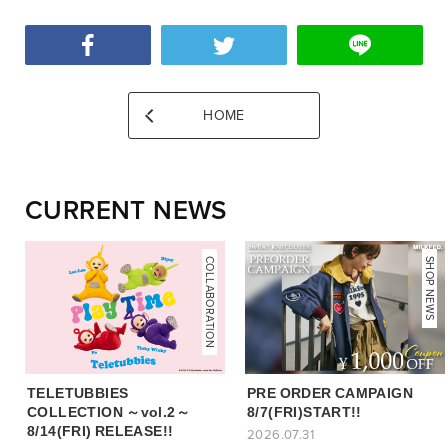
HOME
CURRENT NEWS
COLLABORATION
NEWS
SHOP NEWS
TELETUBBIES
PRE ORDER CAMPAIGN
COLLECTION ～vol.2～
8/7(FRI)START!!
8/14(FRI) RELEASE!!
2026.07.31