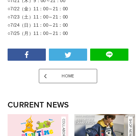
○7/21（木）9：00～21：00
○7/22（金）11：00～21：00
○7/23（土）11：00～21：00
○7/24（日）11：00～21：00
○7/25（月）11：00～21：00
HOME
CURRENT NEWS
COLLABORATION
NEWS
SHOP NEWS