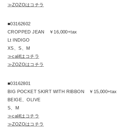
≫ZOZOはコチラ
■03162602
CROPPED JEAN ￥16,000+tax
Lt INDIGO
XS、S、M
≫califはコチラ
≫ZOZOはコチラ
■03162801
BIG POCKET SKIRT WITH RIBBON ￥15,000+tax
BEIGE、OLIVE
S、M
≫califはコチラ
≫ZOZOはコチラ