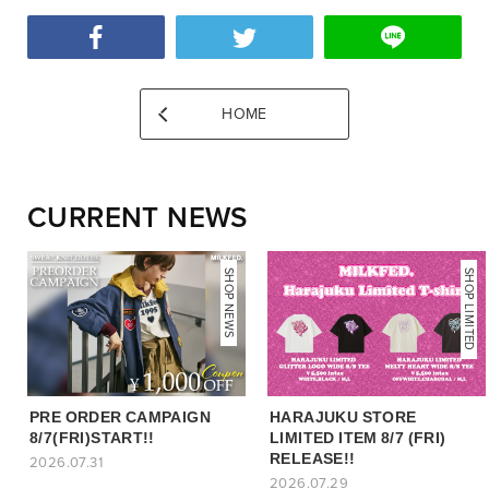
HOME
CURRENT NEWS
NEWS
SHOP NEWS
SHOP LIMITED
PRE ORDER CAMPAIGN
HARAJUKU STORE
8/7(FRI)START!!
LIMITED ITEM 8/7 (FRI)
RELEASE!!
2026.07.31
2026.07.29