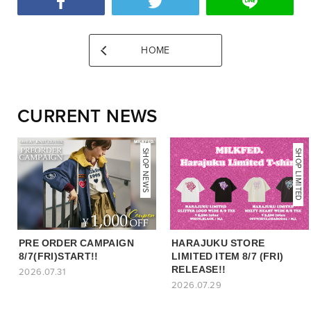
HOME
CURRENT NEWS
NEWS
SHOP NEWS
SHOP LIMITED
PRE ORDER CAMPAIGN
HARAJUKU STORE
8/7(FRI)START!!
LIMITED ITEM 8/7 (FRI)
RELEASE!!
2026.07.31
2026.07.29