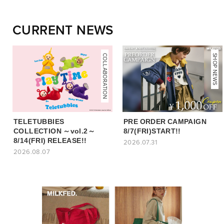
CURRENT NEWS
COLLABORATION
NEWS
SHOP NEWS
TELETUBBIES
PRE ORDER CAMPAIGN
COLLECTION ～vol.2～
8/7(FRI)START!!
8/14(FRI) RELEASE!!
2026.07.31
2026.08.07