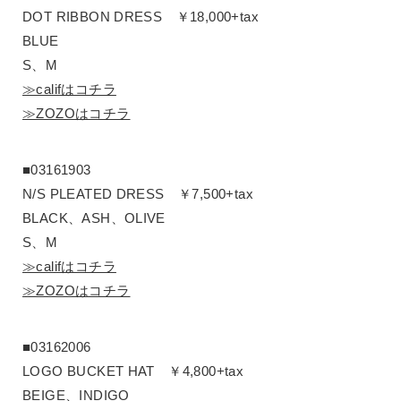
DOT RIBBON DRESS ￥18,000+tax
BLUE
S、M
≫califはコチラ
≫ZOZOはコチラ
■03161903
N/S PLEATED DRESS ￥7,500+tax
BLACK、ASH、OLIVE
S、M
≫califはコチラ
≫ZOZOはコチラ
■03162006
LOGO BUCKET HAT ￥4,800+tax
BEIGE、INDIGO