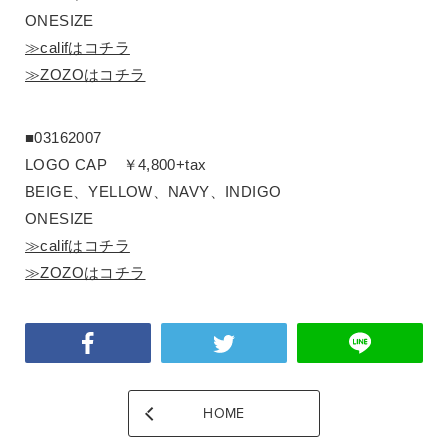
ONESIZE
≫califはコチラ
≫ZOZOはコチラ
■03162007
LOGO CAP ￥4,800+tax
BEIGE、YELLOW、NAVY、INDIGO
ONESIZE
≫califはコチラ
≫ZOZOはコチラ
HOME