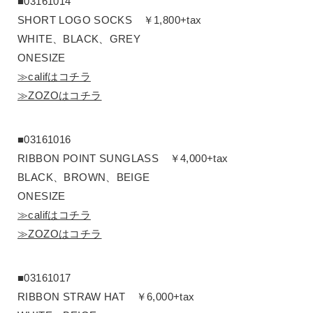
■03161014
SHORT LOGO SOCKS ￥1,800+tax
WHITE、BLACK、GREY
ONESIZE
≫califはコチラ
≫ZOZOはコチラ
■03161016
RIBBON POINT SUNGLASS ￥4,000+tax
BLACK、BROWN、BEIGE
ONESIZE
≫califはコチラ
≫ZOZOはコチラ
■03161017
RIBBON STRAW HAT ￥6,000+tax