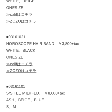
WHITE、BEIGE
ONESIZE
≫califはコチラ
≫ZOZOはコチラ
■03161021
HOROSCOPE HAIR BAND ￥3,800+tax
WHITE、BLACK
ONESIZE
≫califはコチラ
≫ZOZOはコチラ
■03161101
S/S TEE MILKFED. ￥8,000+tax
ASH、BEIGE、BLUE
S、M