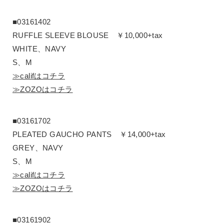
■03161402
RUFFLE SLEEVE BLOUSE ￥10,000+tax
WHITE、NAVY
S、M
≫califはコチラ
≫ZOZOはコチラ
■03161702
PLEATED GAUCHO PANTS ￥14,000+tax
GREY、NAVY
S、M
≫califはコチラ
≫ZOZOはコチラ
■03161902