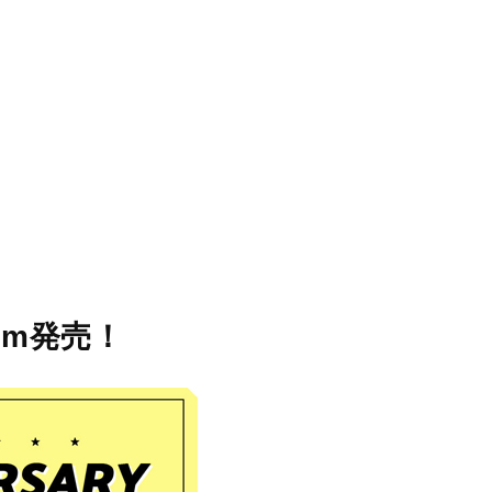
STORES
CONCEPT
RECRUIT
 Item発売！