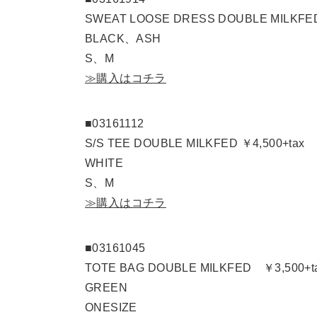
SWEAT LOOSE DRESS DOUBLE MILKFE
BLACK、ASH
S、M
≫購入はコチラ
■03161112
S/S TEE DOUBLE MILKFED ￥4,500+tax
WHITE
S、M
≫購入はコチラ
■03161045
TOTE BAG DOUBLE MILKFED ￥3,500+t
GREEN
ONESIZE