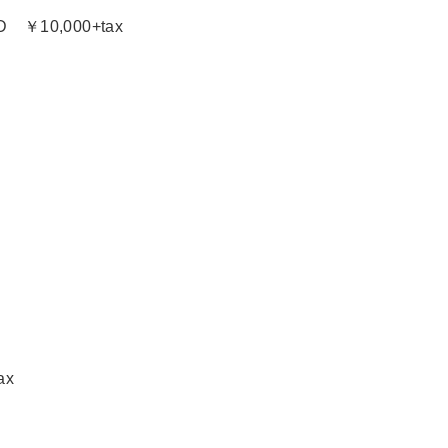
D ￥10,000+tax
ax