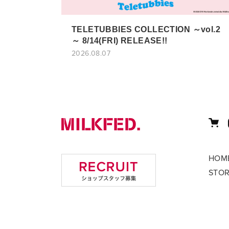
TELETUBBIES COLLECTION ～vol.2
～ 8/14(FRI) RELEASE!!
2026.08.07
HOM
STO