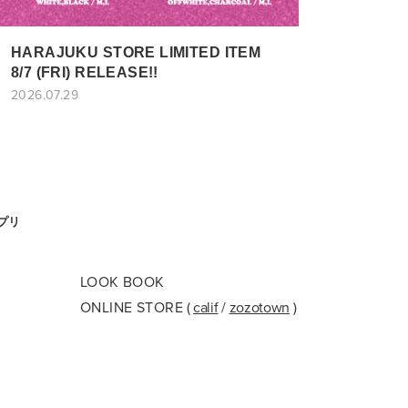
HARAJUKU STORE LIMITED ITEM
8/7 (FRI) RELEASE!!
2026.07.29
アプリ
LOOK BOOK
ONLINE STORE
(
calif
/
zozotown
)