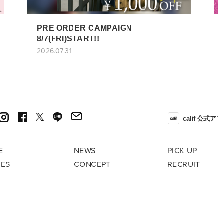
PRE ORDER CAMPAIGN
8/7(FRI)START!!
2026.07.31
calif 公式
E
NEWS
PICK UP
RES
CONCEPT
RECRUIT