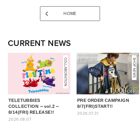
HOME
CURRENT NEWS
COLLABORATION
NEWS
SHOP NEWS
TELETUBBIES
PRE ORDER CAMPAIGN
COLLECTION ～vol.2～
8/7(FRI)START!!
8/14(FRI) RELEASE!!
2026.07.31
2026.08.07