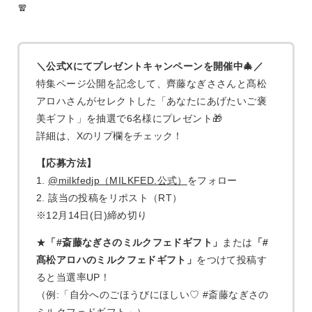
🧣
＼公式Xにてプレゼントキャンペーンを開催中🎄／
特集ページ公開を記念して、齊藤なぎささんと髙松
アロハさんがセレクトした「あなたにあげたいご褒
美ギフト」を抽選で6名様にプレゼント🎁
詳細は、Xのリプ欄をチェック！
【応募方法】
1.
@milkfedjp（MILKFED.公式）
をフォロー
2. 該当の投稿をリポスト（RT）
※12月14日(日)締め切り
★
「#斎藤なぎさのミルクフェドギフト」
または
「#
髙松アロハのミルクフェドギフト」
をつけて投稿す
ると当選率UP！
（例:「自分へのごほうびにほしい♡ #斎藤なぎさの
ミルクフェドギフト」）