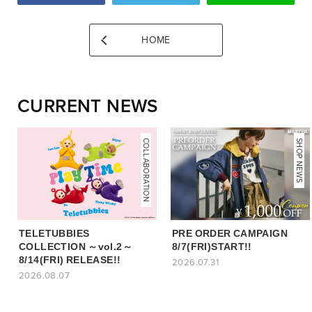
HOME
CURRENT NEWS
COLLABORATION
NEWS
SHOP NEWS
TELETUBBIES
PRE ORDER CAMPAIGN
COLLECTION ～vol.2～
8/7(FRI)START!!
8/14(FRI) RELEASE!!
2026.07.31
2026.08.07