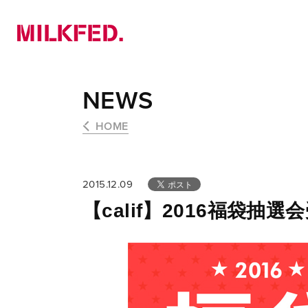
NEWS
PICK UP
LOOKBOOK
NEWS
HOME
2015.12.09
【calif】2016福袋抽