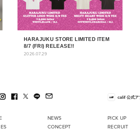
HARAJUKU STORE LIMITED ITEM
8/7 (FRI) RELEASE!!
2026.07.29
calif 公式
E
NEWS
PICK UP
RES
CONCEPT
RECRUIT