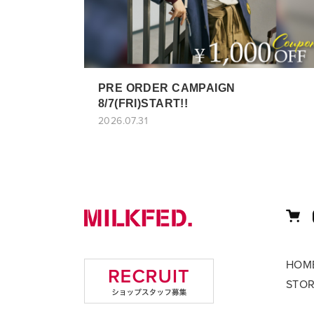
PRE ORDER CAMPAIGN
8/7(FRI)START!!
2026.07.31
HOM
STO