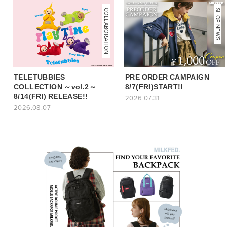
COLLABORATION
NEWS
SHOP NEWS
TELETUBBIES
PRE ORDER CAMPAIGN
COLLECTION ～vol.2～
8/7(FRI)START!!
8/14(FRI) RELEASE!!
2026.07.31
2026.08.07