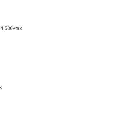
,500+tax
x