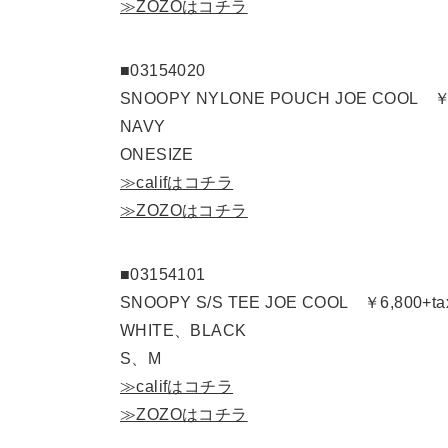
≫ZOZOはコチラ
■03154020
SNOOPY NYLONE POUCH JOE COOL ￥4
NAVY
ONESIZE
≫califはコチラ
≫ZOZOはコチラ
■03154101
SNOOPY S/S TEE JOE COOL ￥6,800+ta
WHITE、BLACK
S、M
≫califはコチラ
≫ZOZOはコチラ