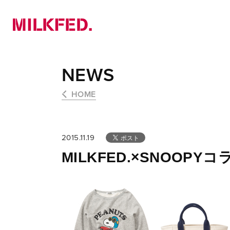
NEWS
PICK UP
LOOKBOOK
NEWS
HOME
2015.11.19
MILKFED.×SNOOP