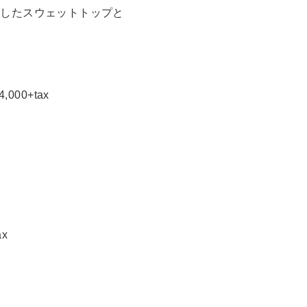
トしたスウェットトップと
000+tax
ax