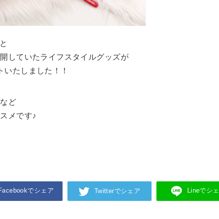
fと
展開していたライフスタイルグッズが
ートいたしました！！
トなど
スメです♪
！
Facebookでシェア
Lineでシ
Twitterでシェア