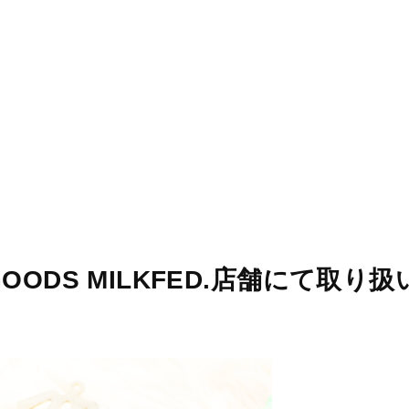
STORES
CONCEPT
RECRUIT
E GOODS MILKFED.店舗にて取り扱