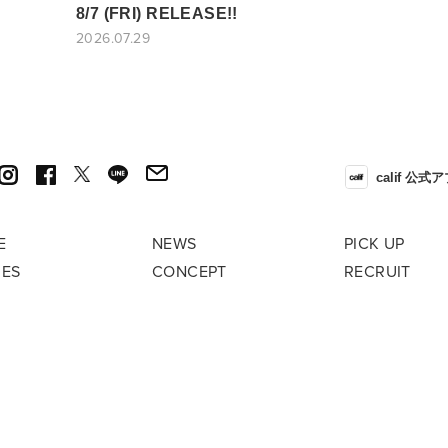
8/7 (FRI) RELEASE!!
2026.07.29
calif 公式
E
NEWS
PICK UP
RES
CONCEPT
RECRUIT