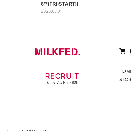
8/7(FRI)START!!
2026.07.31
HOM
STO