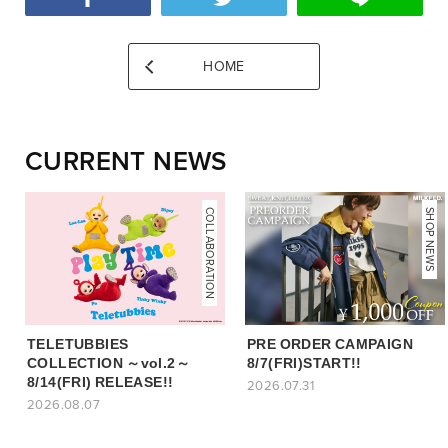
HOME
CURRENT NEWS
COLLABORATION
NEWS
SHOP NEWS
TELETUBBIES
PRE ORDER CAMPAIGN
COLLECTION ～vol.2～
8/7(FRI)START!!
8/14(FRI) RELEASE!!
2026.07.31
2026.08.07