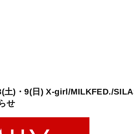
STORES
CONCEPT
RECRUIT
・9(日) X-girl/MILKFED./SILA
らせ